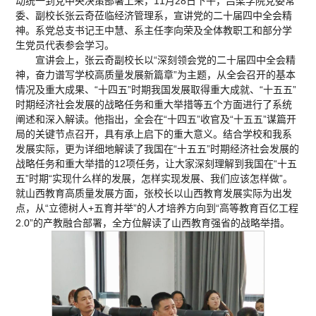
动统一到党中央决策部署上来，11月28日下午，吕梁学院党委常
委、副校长张云奇莅临经济管理系，宣讲党的二十届四中全会精
神。系党总支书记王中慧、系主任李向荣及全体教职工和部分学
生党员代表参会学习。
宣讲会上，张云奇副校长以“深刻领会党的二十届四中全会精
神，奋力谱写学校高质量发展新篇章”为主题，从全会召开的基本
情况及重大成果、“十四五”时期我国发展取得重大成就、“十五五”
时期经济社会发展的战略任务和重大举措等五个方面进行了系统
阐述和深入解读。他指出，全会在“十四五”收官及“十五五”谋篇开
局的关键节点召开，具有承上启下的重大意义。结合学校和我系
发展实际，更为详细地解读了我国在“十五五”时期经济社会发展的
战略任务和重大举措的12项任务，让大家深刻理解到我国在“十五
五”时期“实现什么样的发展，怎样实现发展、我们应该怎样做”。
就山西教育高质量发展方面，张校长以山西教育发展实际为出发
点，从“立德树人+五育并举”的人才培养方向到“高等教育百亿工程
2.0”的产教融合部署，全方位解读了山西教育强省的战略举措。