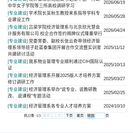
2026/06/19
·
中华女子学院等三所高校调研学习
[专业建设]
学术院长吴秋生教授来系指导学科专
2026/05/28
·
业建设工作
[专业建设]
吕梁学院经济管理系与北京欣光慧会
2026/04/24
·
计服务有限公司 校企合作签约揭牌仪式隆重举行
[专业建设]
党委常委、副校长张云奇带领经济管
理系领导班子赴蓝泰集团开展合作交流暨实训室
2025/11/12
·
共建研讨活动​
[专业建设]
我系物业管理专业顺利通过CIH国际认
2025/10/13
·
证
[专业建设]
经济管理系开展2025版人才培养方案
2025/03/27
·
修订调研工作
[专业建设]
经济管理系举办“说专业、说教研教
2025/02/25
·
改、 说课程”专题活动
[专业建设]
经济管理系各专业人才培养方案
2024/10/10
·
共22条 1/3
首页
上页
下页
尾页
页